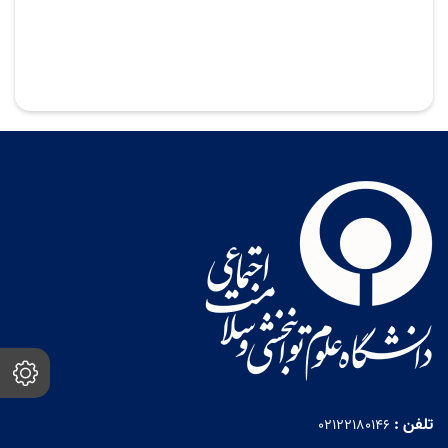
تلفن :
02122180146