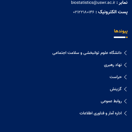
نمابر :
biostatistics@uswr.ac.ir
پست الکترونیک :
02122180146
پیوندها
دانشگاه علوم توانبخشی و سلامت اجتماعی
نهاد رهبری
حراست
گزینش
روابط عموعی
اداره آمار و فناوری اطلاعات