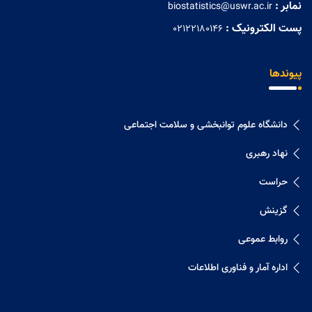
نمابر :
biostatistics@uswr.ac.ir
پست الکترونیک :
02122180146
پیوندها
دانشگاه علوم توانبخشی و سلامت اجتماعی
نهاد رهبری
حراست
گزینش
روابط عموعی
اداره آمار و فناوری اطلاعات