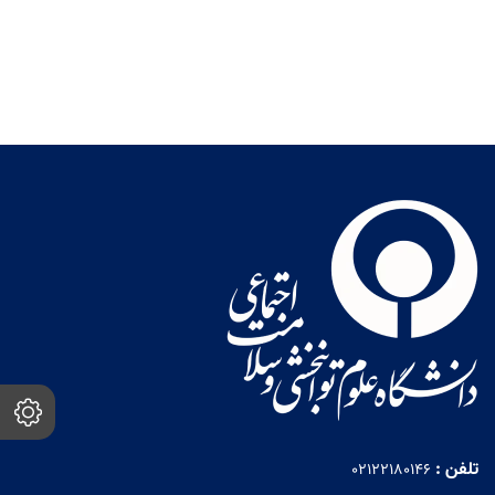
تلفن :
02122180146